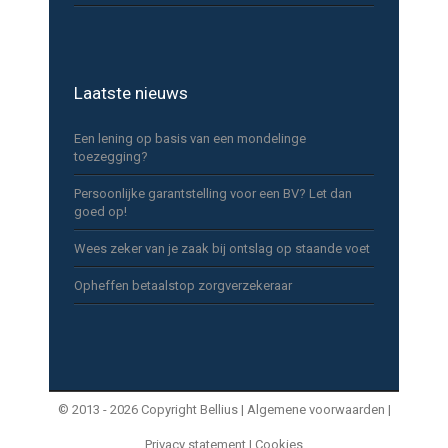
Laatste nieuws
Een lening op basis van een mondelinge
toezegging?
Persoonlijke garantstelling voor een BV? Let dan
goed op!
Wees zeker van je zaak bij ontslag op staande voet
Opheffen betaalstop zorgverzekeraar
© 2013 - 2026 Copyright Bellius |
Algemene voorwaarden |
Privacy statement |
Cookies