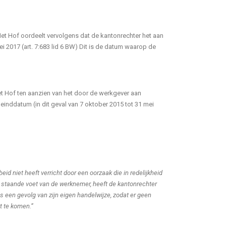
et Hof oordeelt vervolgens dat de kantonrechter het aan
 2017 (art. 7:683 lid 6 BW) Dit is de datum waarop de
t Hof ten aanzien van het door de werkgever aan
inddatum (in dit geval van 7 oktober 2015 tot 31 mei
id niet heeft verricht door een oorzaak die in redelijkheid
 staande voet van de werknemer, heeft de kantonrechter
 een gevolg van zijn eigen handelwijze, zodat er geen
rt te komen.”