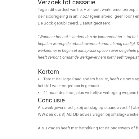
Verzoek tot cassatie
Tegen dit oordeel van het Hof heeft werknemer beroep in
de risicoregeling in art. 7:627 (geen arbeid, geen loon) 
De Bock gepubliceerd. Daaruit geciteerd:
“Wanneer het hof – anders dan de kantonrechter – tot het 
bepalen waarop de arbeidsovereenkomst alsnog eindigt. D
werknemer in beginsel aanspraak op loon over de gehele 
heeft verricht, omdat de werkgever hem niet heeft toegelate
Kortom
Totdat de Hoge Raad anders beslist, heeft de ontslag
het Hof weer ongedaan is gemaakt.
21 maanden loon, plus wettelijke verhoging wegens te 
Conclusie
Als werkgever moet je bij ontslag op staande voet 1) abs
WWZ en dus 3) ALTIJD advies vragen bij ontslagkwestie
Als u vragen heeft met betrekking tot dit onderwerp of 