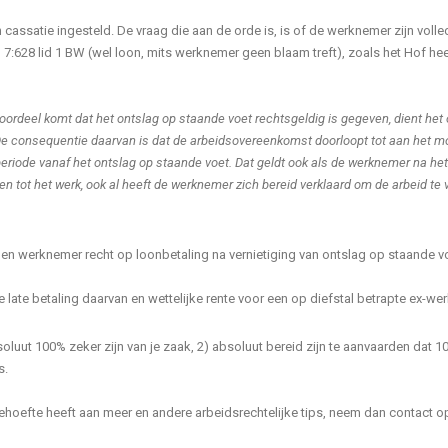
 cassatie ingesteld. De vraag die aan de orde is, is of de werknemer zijn v
en 7:628 lid 1 BW (wel loon, mits werknemer geen blaam treft), zoals het Hof h
oordeel komt dat het ontslag op staande voet rechtsgeldig is gegeven, dient het
e consequentie daarvan is dat de arbeidsovereenkomst doorloopt tot aan het mo
periode vanaf het ontslag op staande voet. Dat geldt ook als de werknemer na 
n tot het werk, ook al heeft de werknemer zich bereid verklaard om de arbeid te v
en werknemer recht op loonbetaling na vernietiging van ontslag op staande v
late betaling daarvan en wettelijke rente voor een op diefstal betrapte ex-we
oluut 100% zeker zijn van je zaak, 2) absoluut bereid zijn te aanvaarden dat 1
s.
behoefte heeft aan meer en andere arbeidsrechtelijke tips, neem dan contact 