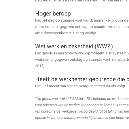
bedongen arbeid en verzoekt de kantonrechter het ontsla
Hoger beroep
Het ontslag op staande voet wordt aanvankelijk door de 
de werknemer gegeven ontslag op staande voet ten onrech
arbeidsovereenkomst alsnog eindigt.
Wet werk en zekerheid (WWZ)
Het gevolg is een typisch WWZ-probleem. Het systeem v
werknemer gegeven ontslag op staande voet, de arbeidso
2017
)
.
Heeft de werknemer gedurende die p
Het Hof meent van niet en beargumenteert dit als volgt:
“
Op grond van artikel 7:628 lid 1 BW behoudt de werknemer 
voor rekening van de werkgever behoort te komen. Aangezi
ten onrechte de werkgever veroordeeld tot betaling van he
sprake is van een situatie waarin hij de arbeid niet heeft 