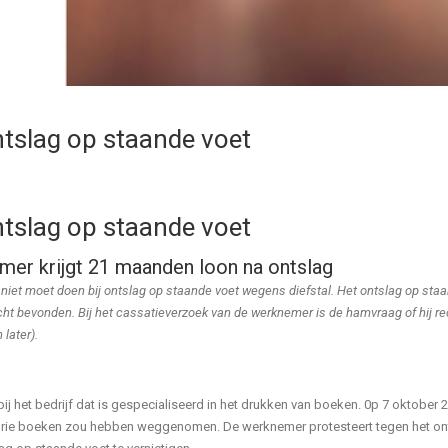
ntslag op staande voet
ntslag op staande voet
mer krijgt 21 maanden loon na ontslag
 niet moet doen bij ontslag op staande voet wegens diefstal. Het ontslag op st
echt bevonden. Bij het cassatieverzoek van de werknemer is de hamvraag of hij r
later).
bij het bedrijf dat is gespecialiseerd in het drukken van boeken. 0p 7 oktobe
drie boeken zou hebben weggenomen. De werknemer protesteert tegen het ont