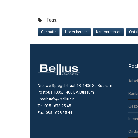
Tags:
Cassatie
Hoger beroep
Kantonrechter
Onts
Rec
Arbe
Nieuwe Spiegelstraat 18, 1406 SJ Bussum
Postbus 1006, 1400 BA Bussum
Bank
Email: info@bellius.nl
Tel: 035 - 678 25 45
Gezo
Fax: 035 - 678 25 44
Inca
Onde