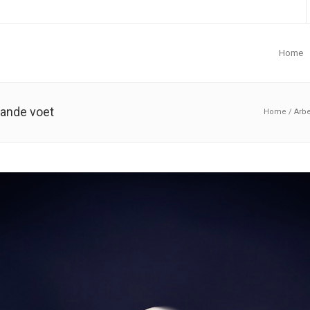
Home
aande voet
Home
/
Arbe