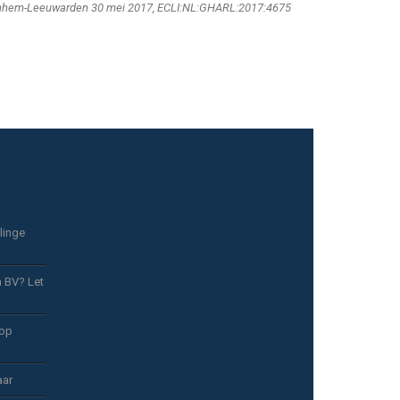
rnhem-Leeuwarden 30 mei 2017, ECLI:NL:GHARL:2017:4675
linge
n BV? Let
 op
aar