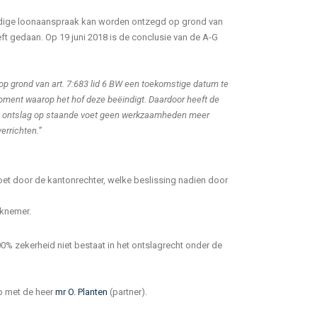
olledige loonaanspraak kan worden ontzegd op grond van
eeft gedaan. Op 19 juni 2018 is de conclusie van de A-G
 op grond van art. 7:683 lid 6 BW een toekomstige datum te
ment waarop het hof deze beëindigt. Daardoor heeft de
het ontslag op staande voet geen werkzaamheden meer
errichten.”
oet door de kantonrechter, welke beslissing nadien door
rknemer.
00% zekerheid niet bestaat in het ontslagrecht onder de
op met de heer
mr O. Planten
(partner).