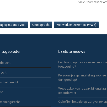
Zaak: Gerechtshof A
lag op staande voet
Ontslagrecht
Wet werk en zekerheid (WWZ)
htsgebieden
Laatste nieuws
Een lening op basis van een monde
idsrecht
toezegging?
recht
Persoonlijke garantstelling voor ee
dan goed op!
ndheidsrecht
Wees zeker van je zaak bij ontslag
sso
staande voet
Opheffen betaalstop zorgverzeker
rnemingsrecht