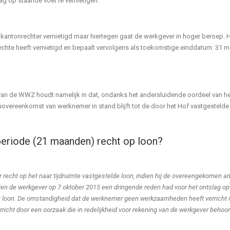
g op staande voet te vernietigen.
kantonrechter vernietigd maar hiertegen gaat de werkgever in hoger beroep. H
te heeft vernietigd en bepaalt vervolgens als toekomstige einddatum: 31 mei
an de WWZ houdt namelijk in dat, ondanks het andersluidende oordeel van he
vereenkomst van werknemer in stand blijft tot de door het Hof vastgestelde e
eriode (21 maanden) recht op loon?
recht op het naar tijdruimte vastgestelde loon, indien hij de overeengekomen arbe
en de werkgever op 7 oktober 2015 een dringende reden had voor het ontslag op
t loon. De omstandigheid dat de werknemer geen werkzaamheden heeft verricht is
verricht door een oorzaak die in redelijkheid voor rekening van de werkgever behoo