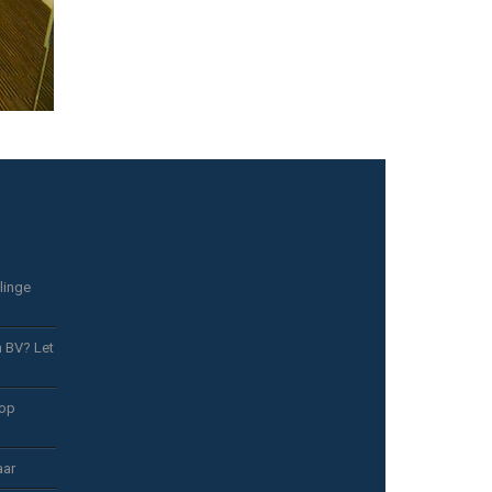
linge
n BV? Let
 op
aar