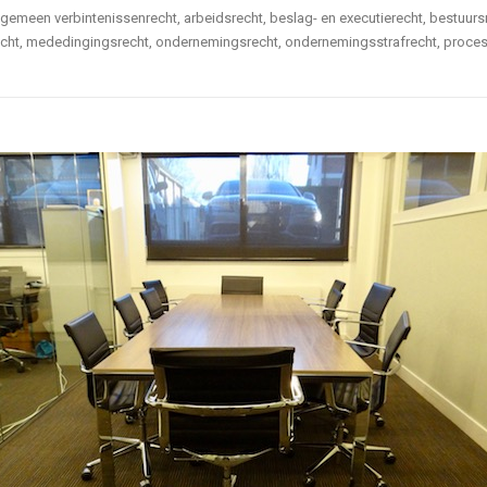
gemeen verbintenissenrecht, arbeidsrecht, beslag- en executierecht, bestuursr
srecht, mededingingsrecht, ondernemingsrecht, ondernemingsstrafrecht, proces