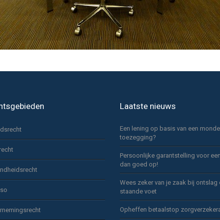
htsgebieden
Laatste nieuws
Een lening op basis van een monde
idsrecht
toezegging?
recht
Persoonlijke garantstelling voor ee
dan goed op!
ndheidsrecht
Wees zeker van je zaak bij ontslag
sso
staande voet
Opheffen betaalstop zorgverzeker
rnemingsrecht