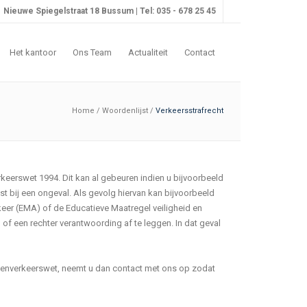
Nieuwe Spiegelstraat 18 Bussum | Tel: 035 - 678 25 45
Het kantoor
Ons Team
Actualiteit
Contact
Home
/
Woordenlijst
/
Verkeersstrafrecht
keerswet 1994. Dit kan al gebeuren indien u bijvoorbeeld
t bij een ongeval. Als gevolg hiervan kan bijvoorbeeld
keer (EMA) of de Educatieve Maatregel veiligheid en
f een rechter verantwoording af te leggen. In dat geval
egenverkeerswet, neemt u dan contact met ons op zodat