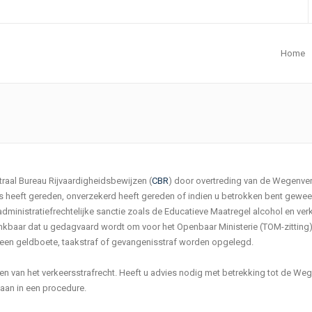
Home
traal Bureau Rijvaardigheidsbewijzen (
CBR
) door overtreding van de Wegenver
gs heeft gereden, onverzekerd heeft gereden of indien u betrokken bent gewees
administratiefrechtelijke sanctie zoals de Educatieve Maatregel alcohol en ver
baar dat u gedagvaard wordt om voor het Openbaar Ministerie (TOM-zitting) o
ok een geldboete, taakstraf of gevangenisstraf worden opgelegd.
gen van het verkeersstrafrecht. Heeft u advies nodig met betrekking tot de W
taan in een procedure.