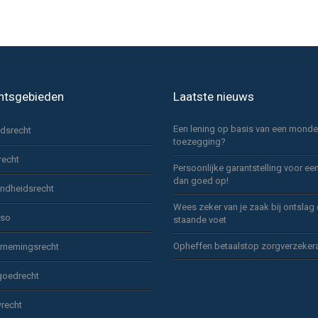
htsgebieden
Laatste nieuws
Een lening op basis van een monde
idsrecht
toezegging?
recht
Persoonlijke garantstelling voor ee
dan goed op!
ndheidsrecht
Wees zeker van je zaak bij ontslag
sso
staande voet
Opheffen betaalstop zorgverzeker
rnemingsrecht
goedrecht
recht