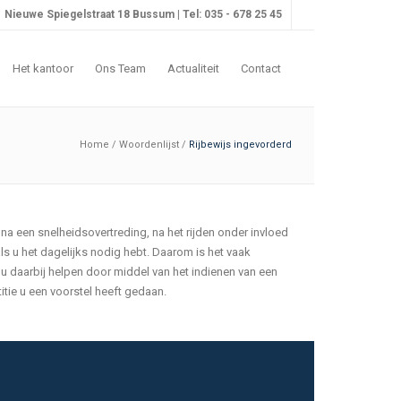
Nieuwe Spiegelstraat 18 Bussum | Tel: 035 - 678 25 45
Het kantoor
Ons Team
Actualiteit
Contact
Home
/
Woordenlijst
/
Rijbewijs ingevorderd
 na een snelheidsovertreding, na het rijden onder invloed
ls u het dagelijks nodig hebt. Daarom is het vaak
 u daarbij helpen door middel van het indienen van een
itie u een voorstel heeft gedaan.