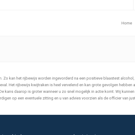
Home
n. Zo kan het rijbewijs worden ingevorderd na een positieve blaastest alcohol,
val. Het rijbewijs kwijtraken is heel vervelend en kan grote gevolgen hebben a
 De kans daarop is groter wanneer u zo snel mogelijk in actie komt. Wij kunnen
gen op een eventuele zitting en u van advies voorzien als de officier van just