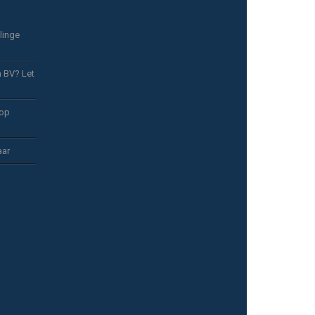
linge
n BV? Let
 op
aar