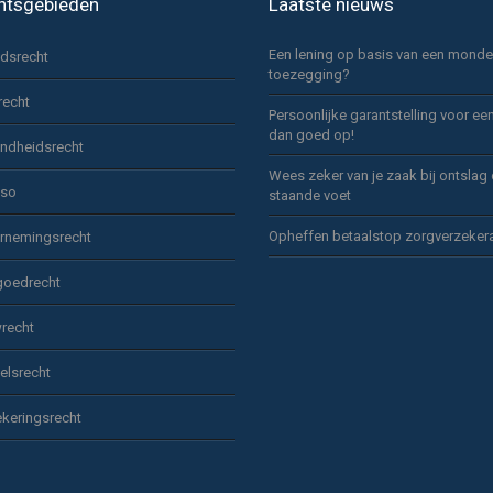
htsgebieden
Laatste nieuws
Een lening op basis van een monde
idsrecht
toezegging?
recht
Persoonlijke garantstelling voor ee
dan goed op!
ndheidsrecht
Wees zeker van je zaak bij ontslag
sso
staande voet
Opheffen betaalstop zorgverzeker
rnemingsrecht
goedrecht
recht
elsrecht
keringsrecht