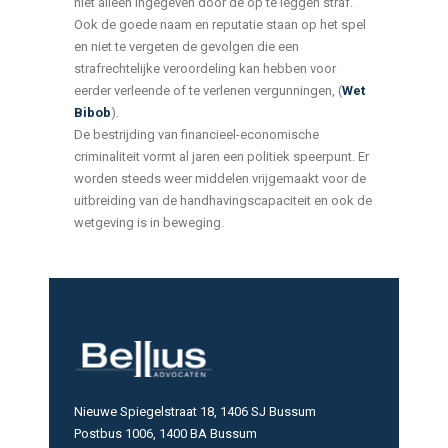
niet alleen ingegeven door de op te leggen straf.
Ook de goede naam en reputatie staan op het spel
en niet te vergeten de gevolgen die een
strafrechtelijke veroordeling kan hebben voor
eerder verleende of te verlenen vergunningen, (
Wet
Bibob
).
De bestrijding van financieel-economische
criminaliteit vormt al jaren een politiek speerpunt. Er
worden steeds weer middelen vrijgemaakt voor de
uitbreiding van de handhavingscapaciteit en ook de
wetgeving is in beweging.
Nieuwe Spiegelstraat 18, 1406 SJ Bussum
Postbus 1006, 1400 BA Bussum