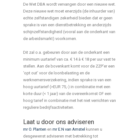
De Wet DBA wordt vervangen door een nieuwe wet.
Deze nieuwe wet moet enerzijds (de inhuurder van)
echte zelfstandigen zekerheid bieden dat er geen
sprake is van een dienstbetrekking en anderzijds
schijnzelfstandigheid (vooral aan de onderkant van
de arbeidsmarkt) voorkomen.
Dit zal o.a. gebeuren door aan de onderkant een
minimum uurtarief van ca. € 14 à € 18 per uur vast te
stellen. Aan de bovenkant komt voor de ZZP’er een
‘opt out’ voor de loonbelasting en de
werknemersverzekering, indien sprake is van een
hoog uurtarief (>EUR 75,-) in combinatie met een
korte duur (< 1 jaar) van de overeenkomst OF een
hoog tarief in combinatie met het niet verrichten van
reguliere bedrijfsactiviteiten.
Laat u door ons adviseren
mr O. Planten
en
mr E.N van Amstel
kunnen u
desgewenst adviseren met betrekking tot