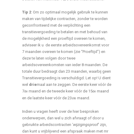
Tip 2
: Om zo optimaal mogelijk gebruik te kunnen
maken van tijdelijke contracten, zonder te worden
geconfronteerd met de verplichting een
transitievergoeding te betalen en met behoud van
de mogelijkheid een proeftijd overeen te komen,
adviseer ik u de eerste arbeidsovereenkomst voor
7 maanden overeen te komen (zie “Proeftijd”) en
deze te laten volgen door twee
arbeidsovereenkomsten van ieder 8 maanden. De
totale duur bedraagt dan 23 maanden, waarbij geen
Transitievergoeding is verschuldigd. Let op! U dient
wel
drie
maal aan te zeggen. De eerste keer vóór de
7
maand en de tweede keer vóór de 15
maand
de
de
en de laatste keer vóór de 23
maand.
ste
Indien u vragen heeft over de hier besproken
onderwerpen, dan wel u zich afvraagt of door u
gebruikte arbeidscontracten ‘
wijzigingsproof
’ zijn,
dan kunt u vrijblijvend een afspraak maken met mr