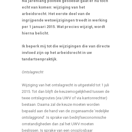
Na jarenlang politiek gesoebat gaat er nu toch
echt van komen: wijziging van het
arbeidsrecht. Het eerste deel van de
ingrijpende wetswijzigingen treedt in werking
per 1 januari 2015. Wat precies wijzigt, wordt
hierna belicht.
Ik beperk mij tot die wijzigingen die van directe
invloed zijn op het arbeidsrecht in uw
tandartsenpraktijk.
Ontslagrecht
Wijziging van het ontslagrecht is uitgesteld tot 1 juli
2015. Tot dan blijft de keuzemogelijkheid tussen de
twee ontslagroutes (via UWV of via kantonrechter)
bestaan. Daarna zal de keuze moeten worden
bepaald aan de hand van de zogenaamde ‘
redelijke
ontslaggrond
’. Is sprake van bedrijfseconomische
omstandigheden dan zal het UWV moeten
beslissen. Is sprake van een onoplosbaar