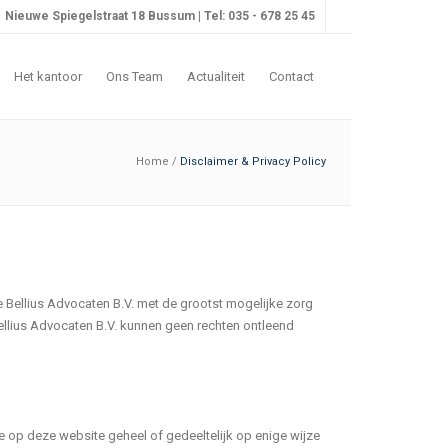
Nieuwe Spiegelstraat 18 Bussum | Tel: 035 - 678 25 45
Het kantoor
Ons Team
Actualiteit
Contact
Home
/
Disclaimer & Privacy Policy
 Bellius Advocaten B.V. met de grootst mogelijke zorg
ellius Advocaten B.V. kunnen geen rechten ontleend
e op deze website geheel of gedeeltelijk op enige wijze