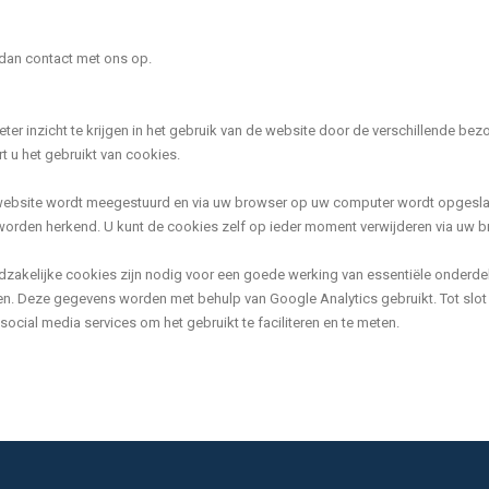
 dan contact met ons op.
er inzicht te krijgen in het gebruik van de website door de verschillende bez
t u het gebruikt van cookies.
website wordt meegestuurd en via uw browser op uw computer wordt opgeslage
rden herkend. U kunt de cookies zelf op ieder moment verwijderen via uw b
odzakelijke cookies zijn nodig voor een goede werking van essentiële onderde
 Deze gegevens worden met behulp van Google Analytics gebruikt. Tot slot w
cial media services om het gebruikt te faciliteren en te meten.