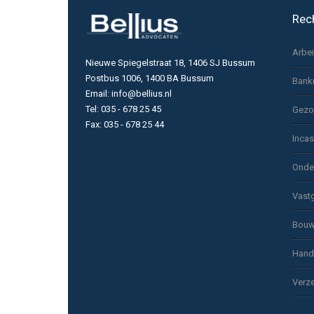
Rec
Arbe
Nieuwe Spiegelstraat 18, 1406 SJ Bussum
Postbus 1006, 1400 BA Bussum
Bank
Email: info@bellius.nl
Tel: 035 - 678 25 45
Gezo
Fax: 035 - 678 25 44
Inca
Onde
Vast
Bouw
Hand
Verze