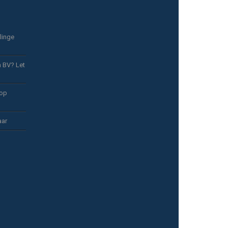
linge
n BV? Let
 op
aar