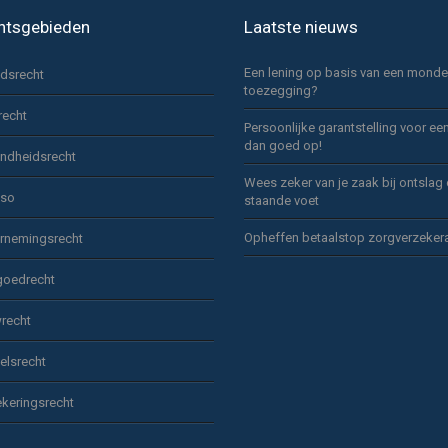
htsgebieden
Laatste nieuws
Een lening op basis van een monde
idsrecht
toezegging?
recht
Persoonlijke garantstelling voor ee
dan goed op!
ndheidsrecht
Wees zeker van je zaak bij ontslag
sso
staande voet
Opheffen betaalstop zorgverzeker
rnemingsrecht
goedrecht
recht
elsrecht
keringsrecht