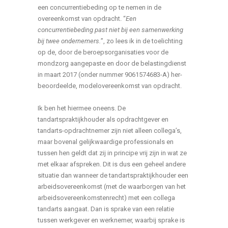
een concurrentiebeding op te nemen in de
overeenkomst van opdracht. “
Een
concurrentiebeding past niet bij een samenwerking
bij twee ondernemers.
”, zo lees ik in de toelichting
op de, door de beroepsorganisaties voor de
mondzorg aangepaste en door de belastingdienst
in maart 2017 (onder nummer 9061574683-A) her-
beoordeelde, modelovereenkomst van opdracht.
Ik ben het hiermee oneens. De
tandartspraktijkhouder als opdrachtgever en
tandarts-opdrachtnemer zijn niet alleen collega’s,
maar bovenal gelijkwaardige professionals en
tussen hen geldt dat zij in principe vrij zijn in wat ze
met elkaar afspreken. Dit is dus een geheel andere
situatie dan wanneer de tandartspraktijkhouder een
arbeidsovereenkomst (met de waarborgen van het
arbeidsovereenkomstenrecht) met een collega
tandarts aangaat. Dan is sprake van een relatie
tussen werkgever en werknemer, waarbij sprake is